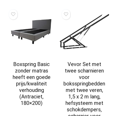
Boxspring Basic
Vevor Set met
zonder matras
twee scharnieren
heeft een goede
voor
prijs/kwaliteit
boksspringbedden
verhouding
met twee veren,
(Antraciet,
1,5 x 2 m lang,
180×200)
hefsysteem met
schokdempers,
scharnier voor