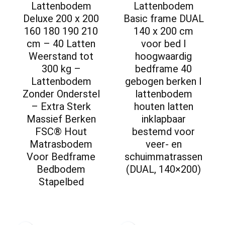
Lattenbodem
Lattenbodem
Deluxe 200 x 200
Basic frame DUAL
160 180 190 210
140 x 200 cm
cm – 40 Latten
voor bed I
Weerstand tot
hoogwaardig
300 kg –
bedframe 40
Lattenbodem
gebogen berken I
Zonder Onderstel
lattenbodem
– Extra Sterk
houten latten
Massief Berken
inklapbaar
FSC® Hout
bestemd voor
Matrasbodem
veer- en
Voor Bedframe
schuimmatrassen
Bedbodem
(DUAL, 140×200)
Stapelbed