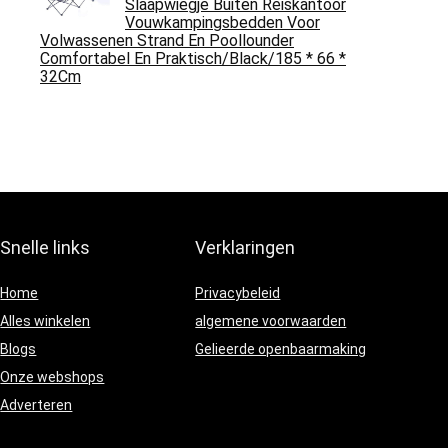
Slaapwiegje Buiten Reiskantoor
Vouwkampingsbedden Voor
Volwassenen Strand En Poollounder
Comfortabel En Praktisch/Black/185 * 66 *
32Cm
Snelle links
Verklaringen
Home
Privacybeleid
Alles winkelen
algemene voorwaarden
Blogs
Gelieerde openbaarmaking
Onze webshops
Adverteren