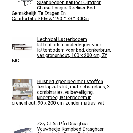
Slaapbedden Kantoor Outdoor
Chaise Longue Recliner Bed
Gemakkelijk Te Dragen En
Comfortabel/Black/193 * 78 * 34Cm
Lechnical Lattenbodem
lattenbodem onderlegger voor
lattenbodem voor bed, donkerbruin,
van grenenhout, 160 x 200 cm, Zf
MG
Huisbed, speelbed met stoffen
tentopzetstuk, met opbergdoos, 3
combinaties, valbeveiliging,
kinderbed, lattenbodem in
grenenhout, 90 x 200 cm, zonder matras, wit
Z&y GLAa Pfc Draagbaar
Vouwbedje Kampbed Draagbaar