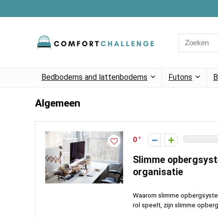
Search
for:
Bedbodems and lattenbodems
Futons
B
Algemeen
0
Slimme opbergsyste
organisatie
Waarom slimme opbergsysteme
rol speelt, zijn slimme opber