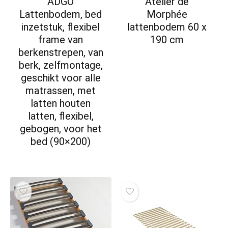
ADGO
Atelier de
Lattenbodem, bed
Morphée
inzetstuk, flexibel
lattenbodem 60 x
frame van
190 cm
berkenstrepen, van
berk, zelfmontage,
geschikt voor alle
matrassen, met
latten houten
latten, flexibel,
gebogen, voor het
bed (90×200)