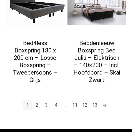
Bed4less
Beddenleeuw
Boxspring 180 x
Boxspring Bed
200 cm – Losse
Julia – Elektrisch
Boxspring –
– 140×200 – Incl.
Tweepersoons –
Hoofdbord – Skai
Grijs
Zwart
1
2
3
4
…
11
12
13
→