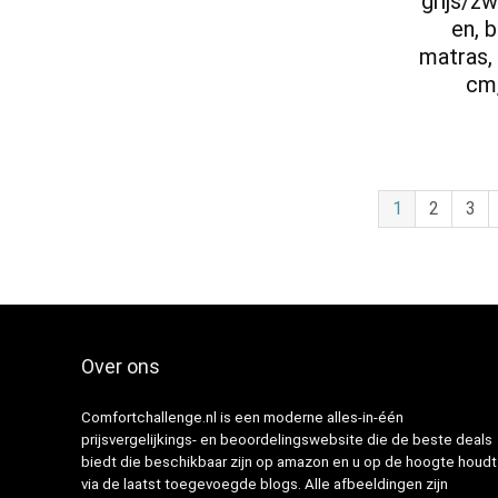
grijs/z
en, 
matras,
cm,
1
2
3
Over ons
Comfortchallenge.nl is een moderne alles-in-één
prijsvergelijkings- en beoordelingswebsite die de beste deals
biedt die beschikbaar zijn op amazon en u op de hoogte houdt
via de laatst toegevoegde blogs. Alle afbeeldingen zijn