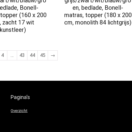
wart/wit/blauw/gro
grijs/zwart/wit/blauw/gro
bedlade, Bonell-
en, bedlade, Bonell-
 topper (160 x 200
matras, topper (180 x 200
 zacht 17 wit
cm, monolith 84 lichtgrijs)
kunstleer)
4
…
43
44
45
→
Pagina’s
Overzicht