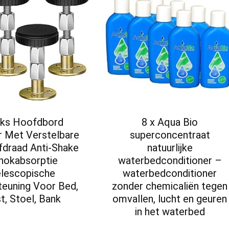
tks Hoofdbord
8 x Aqua Bio
r Met Verstelbare
superconcentraat
fdraad Anti-Shake
natuurlijke
hokabsorptie
waterbedconditioner –
lescopische
waterbedconditioner
teuning Voor Bed,
zonder chemicaliën tegen
t, Stoel, Bank
omvallen, lucht en geuren
in het waterbed