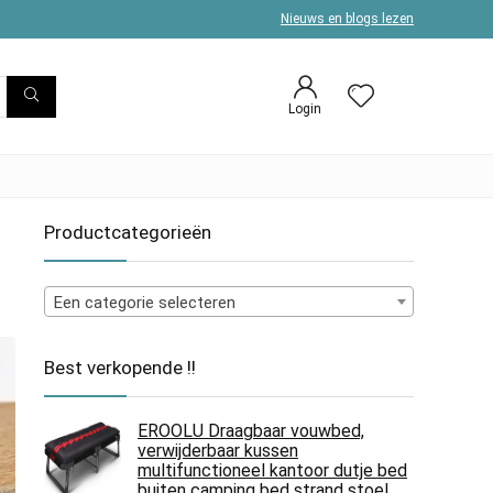
Nieuws en blogs lezen
Login
Productcategorieën
Een categorie selecteren
Best verkopende !!
EROOLU Draagbaar vouwbed,
verwijderbaar kussen
multifunctioneel kantoor dutje bed
buiten camping bed strand stoel