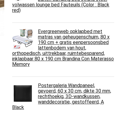
volwassen lounge bed Fauteuils (Color : Black
red)
Evergreenweb opklapbed met
matras van geheugenschuim, 80 x
190 cm + gratis eenpersoonsbed
lattenbodem van hout,
orthopedisch, uittrekbaar, ruimtebesparend,
inklapbaar 80 x 190 cm Brandina Con Materasso
Memory
Postergaleria Wandpaneel,
gevoerd, 60 x 30 cm, dikte 30 mm,
rechthoekig, 3D-wandkussen,
wanddecoratie, gestoffeerd, A
Black