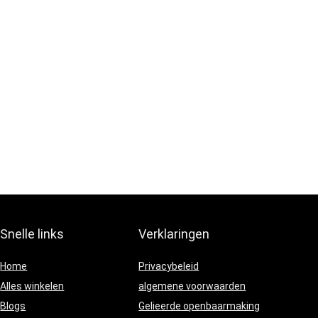
Snelle links
Verklaringen
Home
Privacybeleid
Alles winkelen
algemene voorwaarden
Blogs
Gelieerde openbaarmaking