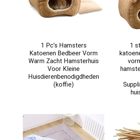
1 Pc’s Hamsters
1 s
Katoenen Bedbeer Vorm
katoen
Warm Zacht Hamsterhuis
vor
Voor Kleine
hamster
Huisdierenbenodigdheden
(koffie)
Suppli
hui