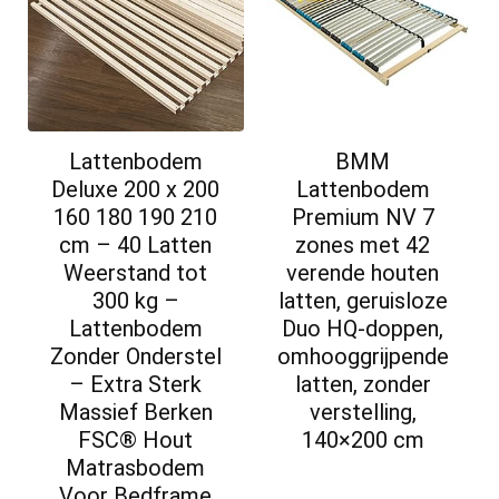
Lattenbodem
BMM
Deluxe 200 x 200
Lattenbodem
160 180 190 210
Premium NV 7
cm – 40 Latten
zones met 42
Weerstand tot
verende houten
300 kg –
latten, geruisloze
Lattenbodem
Duo HQ-doppen,
Zonder Onderstel
omhooggrijpende
– Extra Sterk
latten, zonder
Massief Berken
verstelling,
FSC® Hout
140×200 cm
Matrasbodem
Voor Bedframe