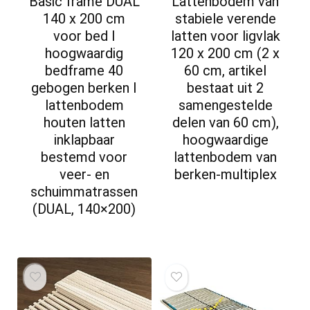
Basic frame DUAL
Lattenbodem van
140 x 200 cm
stabiele verende
voor bed I
latten voor ligvlak
hoogwaardig
120 x 200 cm (2 x
bedframe 40
60 cm, artikel
gebogen berken I
bestaat uit 2
lattenbodem
samengestelde
houten latten
delen van 60 cm),
inklapbaar
hoogwaardige
bestemd voor
lattenbodem van
veer- en
berken-multiplex
schuimmatrassen
(DUAL, 140×200)