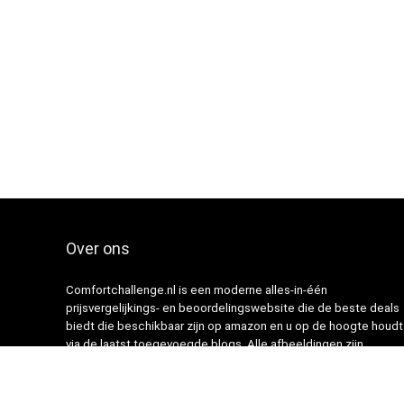
Over ons
Comfortchallenge.nl is een moderne alles-in-één
prijsvergelijkings- en beoordelingswebsite die de beste deals
biedt die beschikbaar zijn op amazon en u op de hoogte houdt
via de laatst toegevoegde blogs. Alle afbeeldingen zijn
auteursrechtelijk beschermd door hun respectievelijke
eigenaren. Alle geciteerde inhoud is afgeleid van hun
respectievelijke bronnen.