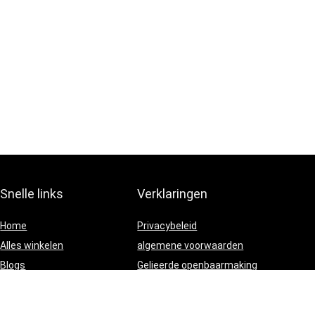
Snelle links
Verklaringen
Home
Privacybeleid
Alles winkelen
algemene voorwaarden
Blogs
Gelieerde openbaarmaking
Onze webshops
Adverteren