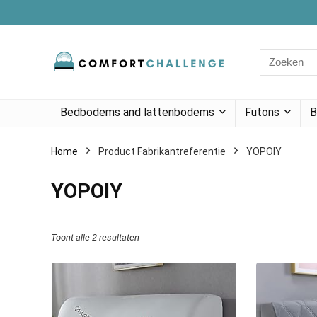
Search
for:
Bedbodems and lattenbodems
Futons
B
Home
Product Fabrikantreferentie
‎YOPOIY
‎YOPOIY
Toont alle 2 resultaten