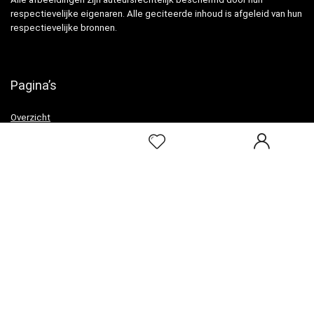
respectievelijke eigenaren. Alle geciteerde inhoud is afgeleid van hun
respectievelijke bronnen.
Pagina’s
Overzicht
Snelle links
Home
Alles winkelen
Blogs
Onze webshops
Adverteren