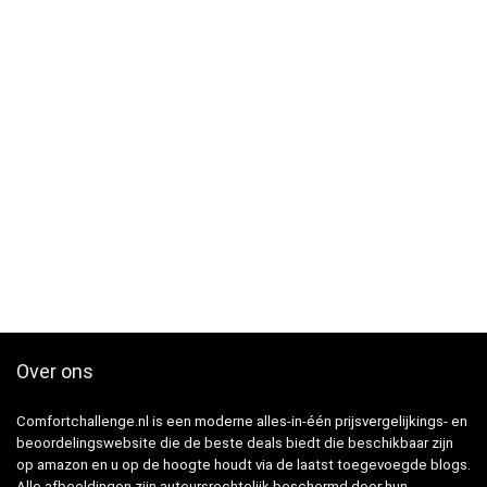
Over ons
Comfortchallenge.nl is een moderne alles-in-één prijsvergelijkings- en
beoordelingswebsite die de beste deals biedt die beschikbaar zijn
op amazon en u op de hoogte houdt via de laatst toegevoegde blogs.
Alle afbeeldingen zijn auteursrechtelijk beschermd door hun