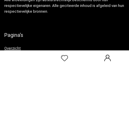
respectievelijke eigenaren. Alle geciteerde inhoud is afgeleid van hun
respectievelijke bronnen.
Pagina’s
Overzicht
Snelle links
Home
Alles winkelen
Blogs
Onze webshops
Adverteren