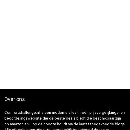
Over ons
Comfortchallenge.nl is een moderne alles-in-één prijsvergelijkings- en
beoordelingswebsite die de beste deals biedt die beschikbaar zijn
op amazon en u op de hoogte houdt via de laatst toegevoegde blogs.
Alle afbeeldingen zijn auteursrechtelijk beschermd door hun