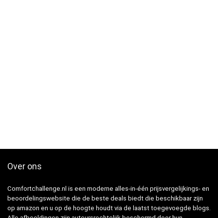
Over ons
Comfortchallenge.nl is een moderne alles-in-één prijsvergelijkings- en
beoordelingswebsite die de beste deals biedt die beschikbaar zijn
op amazon en u op de hoogte houdt via de laatst toegevoegde blogs.
Alle afbeeldingen zijn auteursrechtelijk beschermd door hun