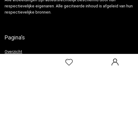
respectievelijke eigenaren. Alle geciteerde inhoud is afgeleid van hun
respectievelijke bronnen.
Pagina’s
Overzicht
Snelle links
Home
Alles winkelen
Blogs
Onze webshops
Adverteren