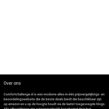
Over ons
Comfortchallenge.nl is een moderne alles-in-één prijsvergelijkings- en
beoordelingswebsite die de beste deals biedt die beschikbaar zijn
op amazon en u op de hoogte houdt via de laatst toegevoegde blogs.
Alle afbeeldingen zijn auteursrechtelijk beschermd door hun