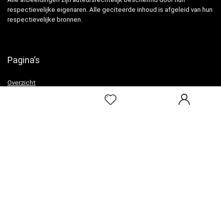
respectievelijke eigenaren. Alle geciteerde inhoud is afgeleid van hun
respectievelijke bronnen.
Pagina’s
Overzicht
Snelle links
Home
Alles winkelen
Blogs
Onze webshops
Adverteren