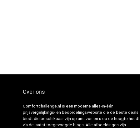
Over ons
Comfortchallenge.nl is een moderne alles-in-één
prijsvergelijkings- en beoordelingswebsite die de beste deals
biedt die beschikbaar zijn op amazon en u op de hoogte houdt
via de laatst toegevoegde blogs. Alle afbeeldingen zijn
auteursrechtelijk beschermd door hun respectievelijke
eigenaren. Alle geciteerde inhoud is afgeleid van hun