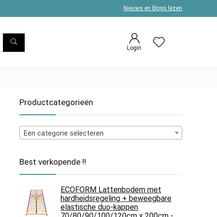
Nieuws en blogs lezen
Login
Productcategorieën
Een categorie selecteren
Best verkopende !!
ECOFORM Lattenbodem met
hardheidsregeling + beweegbare
elastische duo-kappen
70/80/90/100/120cm x 200cm -