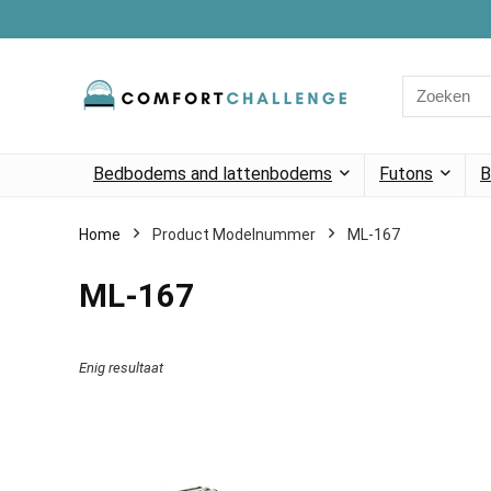
Search
for:
Bedbodems and lattenbodems
Futons
B
Home
Product Modelnummer
‎ML-167
‎ML-167
Enig resultaat