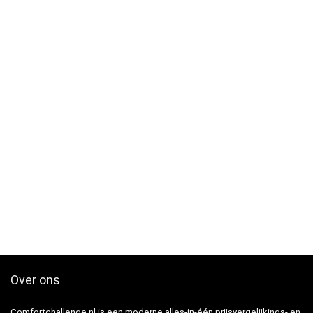
Over ons
Comfortchallenge.nl is een moderne alles-in-één prijsvergelijkings- en