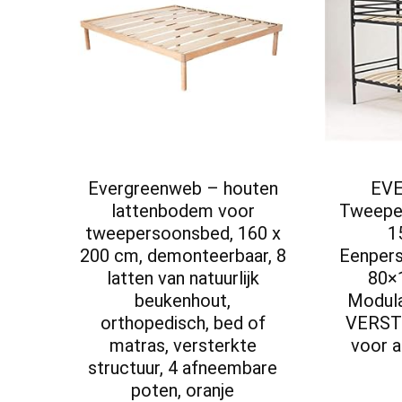
Evergreenweb – houten
EV
lattenbodem voor
Tweepe
tweepersoonsbed, 160 x
1
200 cm, demonteerbaar, 8
Eenper
latten van natuurlijk
80×
beukenhout,
Modula
orthopedisch, bed of
VERSTE
matras, versterkte
voor a
structuur, 4 afneembare
poten, oranje