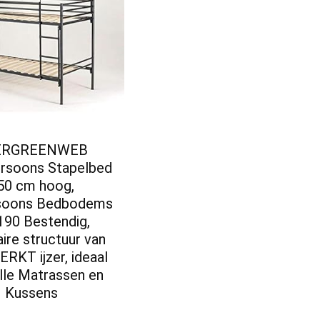
ERGREENWEB
rsoons Stapelbed
50 cm hoog,
soons Bedbodems
190 Bestendig,
ire structuur van
RKT ijzer, ideaal
lle Matrassen en
Kussens