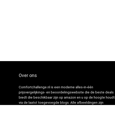
Over ons
Comfortchallenge.nl is een moderne alles-in-één
prijsvergelijkings- en beoordelingswebsite die de beste deals
biedt die beschikbaar zijn op amazon en u op de hoogte houdt
via de laatst toegevoegde blogs. Alle afbeeldingen zijn
auteursrechtelijk beschermd door hun respectievelijke
eigenaren. Alle geciteerde inhoud is afgeleid van hun