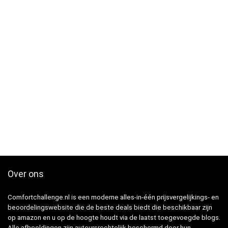
Over ons
Comfortchallenge.nl is een moderne alles-in-één prijsvergelijkings- en
beoordelingswebsite die de beste deals biedt die beschikbaar zijn
op amazon en u op de hoogte houdt via de laatst toegevoegde blogs.
Alle afbeeldingen zijn auteursrechtelijk beschermd door hun