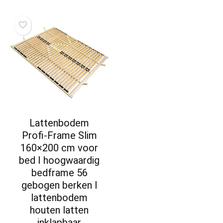
Lattenbodem
Profi-Frame Slim
160×200 cm voor
bed I hoogwaardig
bedframe 56
gebogen berken I
lattenbodem
houten latten
inklapbaar