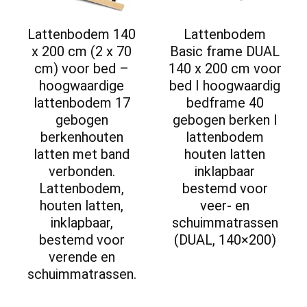
Lattenbodem 140
Lattenbodem
x 200 cm (2 x 70
Basic frame DUAL
cm) voor bed –
140 x 200 cm voor
hoogwaardige
bed I hoogwaardig
lattenbodem 17
bedframe 40
gebogen
gebogen berken I
berkenhouten
lattenbodem
latten met band
houten latten
verbonden.
inklapbaar
Lattenbodem,
bestemd voor
houten latten,
veer- en
inklapbaar,
schuimmatrassen
bestemd voor
(DUAL, 140×200)
verende en
schuimmatrassen.