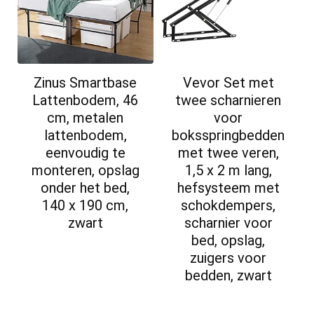
Zinus Smartbase
Vevor Set met
Lattenbodem, 46
twee scharnieren
cm, metalen
voor
lattenbodem,
boksspringbedden
eenvoudig te
met twee veren,
monteren, opslag
1,5 x 2 m lang,
onder het bed,
hefsysteem met
140 x 190 cm,
schokdempers,
zwart
scharnier voor
bed, opslag,
zuigers voor
bedden, zwart