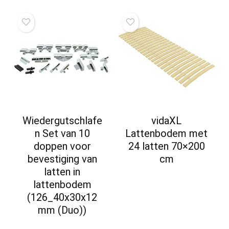
Wiedergutschlafe
vidaXL
n Set van 10
Lattenbodem met
doppen voor
24 latten 70×200
bevestiging van
cm
latten in
lattenbodem
(126_40x30x12
mm (Duo))