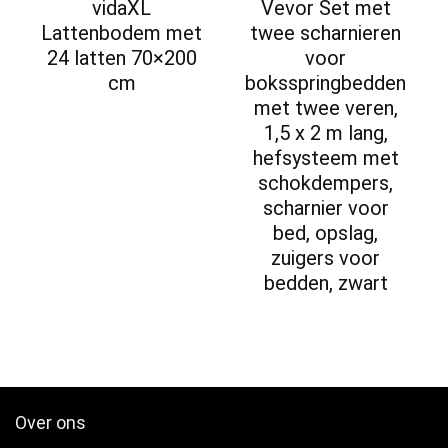
vidaXL
Vevor Set met
Lattenbodem met
twee scharnieren
24 latten 70×200
voor
cm
boksspringbedden
met twee veren,
1,5 x 2 m lang,
hefsysteem met
schokdempers,
scharnier voor
bed, opslag,
zuigers voor
bedden, zwart
Over ons