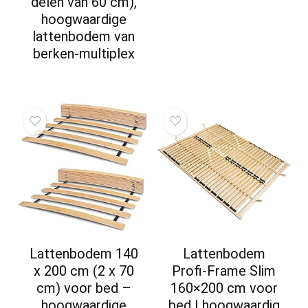
delen van 60 cm),
hoogwaardige
lattenbodem van
berken-multiplex
Lattenbodem 140
Lattenbodem
x 200 cm (2 x 70
Profi-Frame Slim
cm) voor bed –
160×200 cm voor
hoogwaardige
bed I hoogwaardig