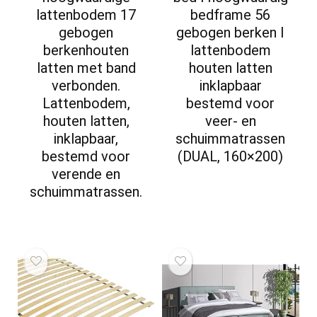
lattenbodem 17
bedframe 56
gebogen
gebogen berken I
berkenhouten
lattenbodem
latten met band
houten latten
verbonden.
inklapbaar
Lattenbodem,
bestemd voor
houten latten,
veer- en
inklapbaar,
schuimmatrassen
bestemd voor
(DUAL, 160×200)
verende en
schuimmatrassen.