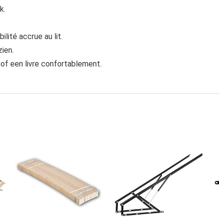
k.
lité accrue au lit.
zien.
e of een livre confortablement.