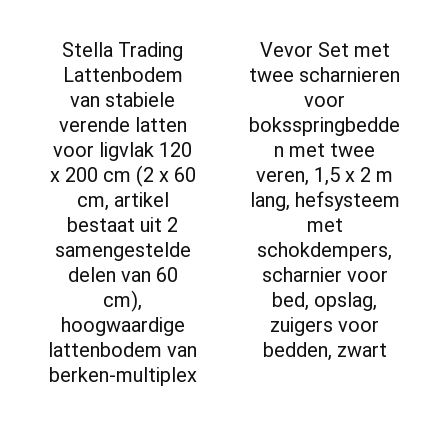
Stella Trading
Vevor Set met
Lattenbodem
twee scharnieren
van stabiele
voor
verende latten
boksspringbedde
voor ligvlak 120
n met twee
x 200 cm (2 x 60
veren, 1,5 x 2 m
cm, artikel
lang, hefsysteem
bestaat uit 2
met
samengestelde
schokdempers,
delen van 60
scharnier voor
cm),
bed, opslag,
hoogwaardige
zuigers voor
lattenbodem van
bedden, zwart
berken-multiplex