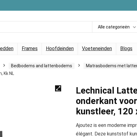
Alle categorieën
edden
Frames
Hoofdeinden
Voeteneinden
Blogs
Bedbodems and lattenbodems
Matrasbodems met latte
m, Kk NL
Lechnical Lat
onderkant voor 
kunstleer, 120
Ajoutez is een moderne imp
élégant. Deze kunststof kun