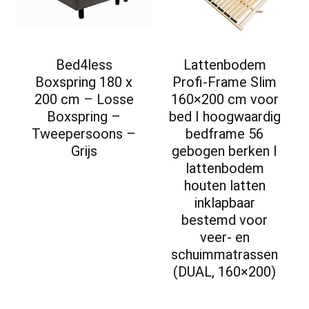
Bed4less
Lattenbodem
Boxspring 180 x
Profi-Frame Slim
200 cm – Losse
160×200 cm voor
Boxspring –
bed I hoogwaardig
Tweepersoons –
bedframe 56
Grijs
gebogen berken I
lattenbodem
houten latten
inklapbaar
bestemd voor
veer- en
schuimmatrassen
(DUAL, 160×200)