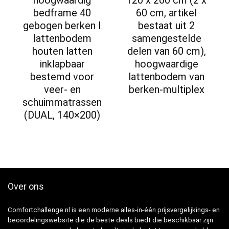
bedframe 40
60 cm, artikel
gebogen berken I
bestaat uit 2
lattenbodem
samengestelde
houten latten
delen van 60 cm),
inklapbaar
hoogwaardige
bestemd voor
lattenbodem van
veer- en
berken-multiplex
schuimmatrassen
(DUAL, 140×200)
Over ons
Comfortchallenge.nl is een moderne alles-in-één prijsvergelijkings- en
beoordelingswebsite die de beste deals biedt die beschikbaar zijn