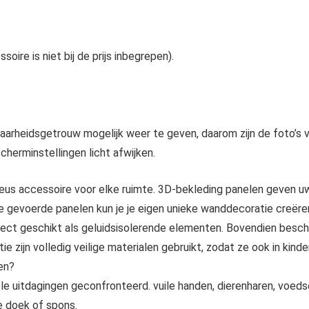
ire is niet bij de prijs inbegrepen).
rheidsgetrouw mogelijk weer te geven, daarom zijn de foto’s v
cherminstellingen licht afwijken.
eus accessoire voor elke ruimte. 3D-bekleding panelen geven uw 
 gevoerde panelen kun je je eigen unieke wanddecoratie creëre
perfect geschikt als geluidsisolerende elementen. Bovendien bes
e zijn volledig veilige materialen gebruikt, zodat ze ook in ki
en?
ele uitdagingen geconfronteerd. vuile handen, dierenharen, voe
e doek of spons.