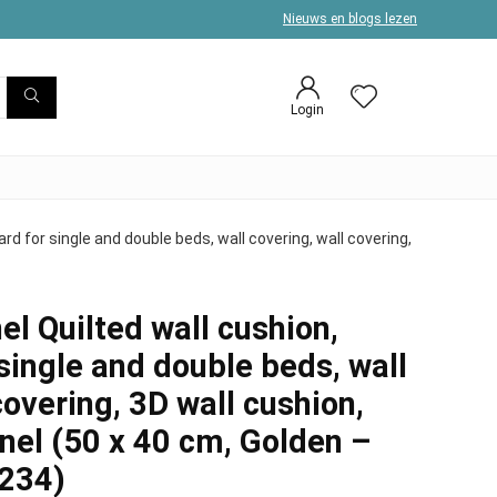
Nieuws en blogs lezen
Login
rd for single and double beds, wall covering, wall covering,
l Quilted wall cushion,
single and double beds, wall
covering, 3D wall cushion,
nel (50 x 40 cm, Golden –
2234)