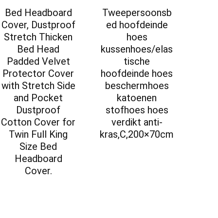
Bed Headboard
Tweepersoonsb
Cover, Dustproof
ed hoofdeinde
Stretch Thicken
hoes
Bed Head
kussenhoes/elas
Padded Velvet
tische
Protector Cover
hoofdeinde hoes
with Stretch Side
beschermhoes
and Pocket
katoenen
Dustproof
stofhoes hoes
Cotton Cover for
verdikt anti-
Twin Full King
kras,C,200×70cm
Size Bed
Headboard
Cover.